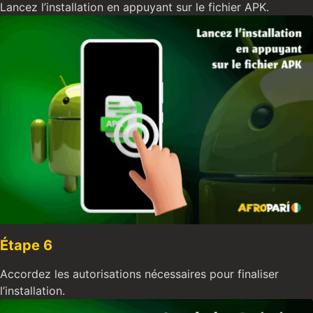
Lancez l’installation en appuyant sur le fichier APK.
Étape 6
Accordez les autorisations nécessaires pour finaliser
l’installation.