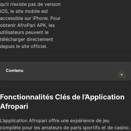
qu’il n’existe pas de version
iOS, le site mobile est
accessible sur iPhone. Pour
obtenir AfroPari APK, les
utilisateurs peuvent le
télécharger directement
depuis le site officiel.
Contenu
Fonctionnalités Clés de l’Application
Afropari
L’application Afropari offre une expérience de jeu
complète pour les amateurs de paris sportifs et de casino.