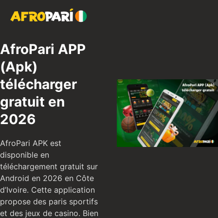
AfroPari APP
(Apk)
télécharger
gratuit en
2026
AfroPari APK est
disponible en
téléchargement gratuit sur
Android en 2026 en Côte
d’Ivoire. Cette application
propose des paris sportifs
et des jeux de casino. Bien