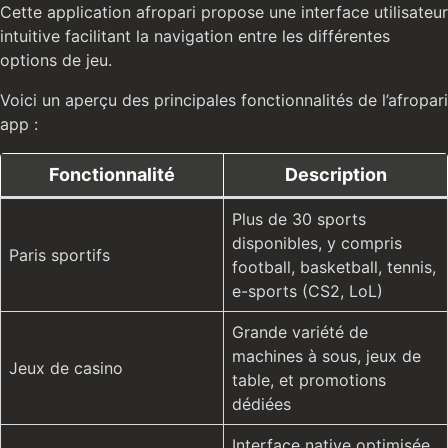
Cette application afropari propose une interface utilisateur
intuitive facilitant la navigation entre les différentes
options de jeu.
Voici un aperçu des principales fonctionnalités de l’afropari
app :
Fonctionnalité
Description
Plus de 30 sports
disponibles, y compris
Paris sportifs
football, basketball, tennis,
e-sports (CS2, LoL)
Grande variété de
machines à sous, jeux de
Jeux de casino
table, et promotions
dédiées
Interface native optimisée