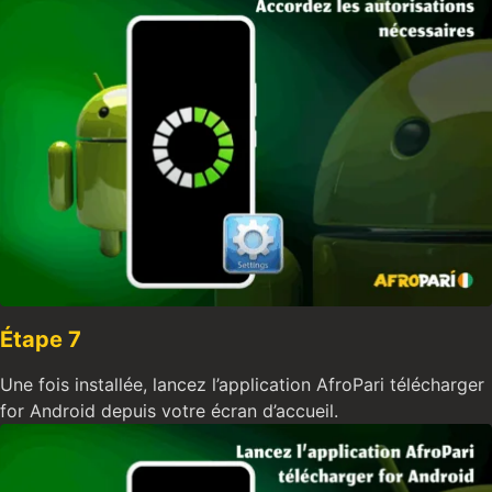
Étape 7
Une fois installée, lancez l’application AfroPari télécharger
for Android depuis votre écran d’accueil.