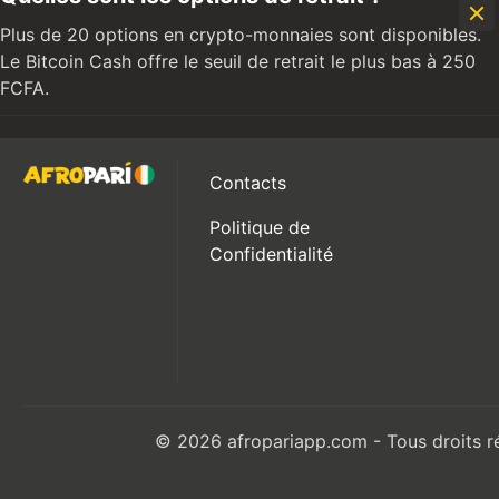
Plus de 20 options en crypto-monnaies sont disponibles.
Le Bitcoin Cash offre le seuil de retrait le plus bas à 250
FCFA.
Contacts
Politique de
Confidentialité
© 2026 afropariapp.com - Tous droits r